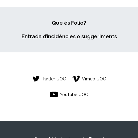
Què és Folio?
Entrada d’incidències o suggeriments
Twitter UOC
Vimeo UOC
YouTube UOC