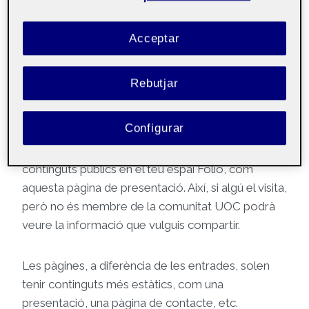
Públic
Acceptar
Hola!
Rebutjar
Soc X i aquesta
pàgina
s’ha generat
Configurar
automàticament. Aquesta pàgina és
pública
i la
pot veure tothom. És interessant que hi hagi
continguts públics en el teu espai Folio, com
aquesta pàgina de presentació. Així, si algú el visita,
però no és membre de la comunitat UOC podrà
veure la informació que vulguis compartir.
Les pàgines, a diferència de les entrades, solen
tenir continguts més estàtics, com una
presentació, una pàgina de contacte, etc.