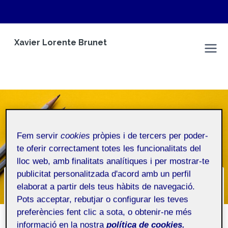
Vés
Xavier Lorente Brunet
al
Espai Personal
contingut
Fem servir
cookies
pròpies i de tercers per poder-
te oferir correctament totes les funcionalitats del
lloc web, amb finalitats analítiques i per mostrar-te
publicitat personalitzada d'acord amb un perfil
Qui soc?
elaborat a partir dels teus hàbits de navegació.
Pots acceptar, rebutjar o configurar les teves
Inici
/
Qui soc?
preferències fent clic a sota, o obtenir-ne més
informació en la nostra
política de cookies.