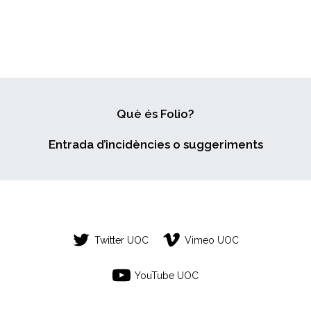
Què és Folio?
Entrada d’incidències o suggeriments
Twitter UOC
Vimeo UOC
YouTube UOC