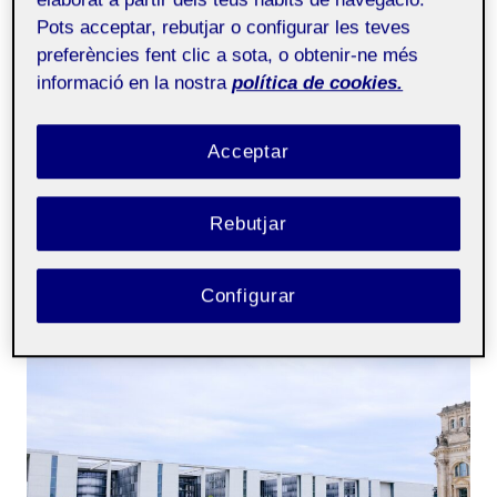
(formal) – Aula 4
Pots acceptar, rebutjar o configurar les teves
preferències fent clic a sota, o obtenir-ne més
Bones, em dic Xavier Lorente, tinc 25 anys i
informació en la nostra
política de cookies.
visc a Tarragona. Tot i que per càrrega laboral
no he pogut realitzar les entrades previstes
Acceptar
abans de començar les pràctiques curriculars,
…
Rebutjar
ENTRADA
LLEGIR MÉS
1.
EXPECTATIVES
Configurar
ENVERS
EL
PRÀCTICUM