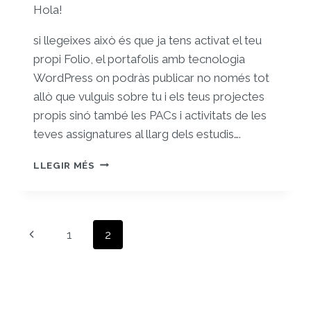
Hola!
si llegeixes això és que ja tens activat el teu
propi Folio, el portafolis amb tecnologia
WordPress on podràs publicar no només tot
allò que vulguis sobre tu i els teus projectes
propis sinó també les PACs i activitats de les
teves assignatures al llarg dels estudis….
ET
LLEGIR MÉS
DONEM
LA
BENVINGUDA
AL
Navegació
Pàgina
1
2
TEU
de
FOLIO
anterior
PROPI!
pàgines