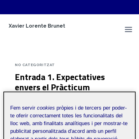
Vés
Xavier Lorente Brunet
al
Espai Personal
contingut
NO CATEGORITZAT
Entrada 1. Expectatives
envers el Pràcticum
Per
Xavier Lorente Brunet
5 novembre, 2025
Fem servir
cookies
pròpies i de tercers per poder-
te oferir correctament totes les funcionalitats del
M1.862 – PRC Àmbit
Públic
lloc web, amb finalitats analítiques i per mostrar-te
millora de la
publicitat personalitzada d'acord amb un perfil
pràctica educativa
elaborat a partir dels teus hàbits de navegació.