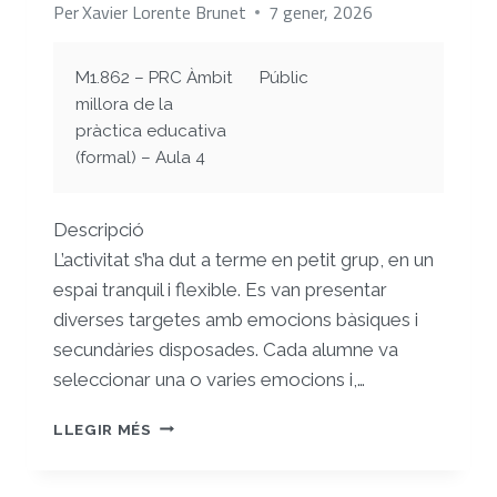
Per
Xavier Lorente Brunet
7 gener, 2026
M1.862 – PRC Àmbit
Públic
millora de la
pràctica educativa
(formal) – Aula 4
Descripció
L’activitat s’ha dut a terme en petit grup, en un
espai tranquil i flexible. Es van presentar
diverses targetes amb emocions bàsiques i
secundàries disposades. Cada alumne va
seleccionar una o varies emocions i,…
IMPLEMENTACIÓ
LLEGIR MÉS
DE
LA
PRIMERA