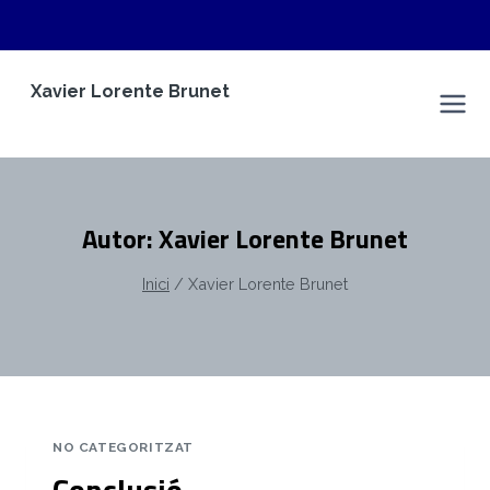
Vés
Xavier Lorente Brunet
al
Espai Personal
contingut
Autor: Xavier Lorente Brunet
Inici
/
Xavier Lorente Brunet
NO CATEGORITZAT
Conclusió