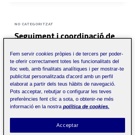
NO CATEGORITZAT
Seguiment i coordinació de
la intervenció «Connecta’t»
Fem servir
cookies
pròpies i de tercers per poder-
Per
Xavier Lorente Brunet
8 gener, 2026
te oferir correctament totes les funcionalitats del
lloc web, amb finalitats analítiques i per mostrar-te
M1.862 – PRC Àmbit
Públic
publicitat personalitzada d'acord amb un perfil
millora de la
elaborat a partir dels teus hàbits de navegació.
pràctica educativa
Pots acceptar, rebutjar o configurar les teves
(formal) – Aula 4
preferències fent clic a sota, o obtenir-ne més
informació en la nostra
política de cookies.
Coordinació amb l’equip directiu i seguiment
Acceptar
del procés de pràctiques
Durant el període de pràctiques s’han realitzat