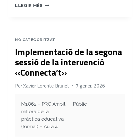
IMPLEMENTACIÓ
LLEGIR MÉS
DE
LA
TERCERA
SESSIÓ
DE
NO CATEGORITZAT
LA
Implementació de la segona
INTERVENCIÓ
«CONNECTA’T»
sessió de la intervenció
«Connecta’t»
Per
Xavier Lorente Brunet
7 gener, 2026
M1.862 – PRC Àmbit
Públic
millora de la
pràctica educativa
(formal) – Aula 4