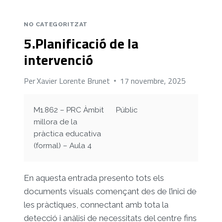
SESSIÓ
DE
NO CATEGORITZAT
LA
5.Planificació de la
INTERVENCIÓ
«CONNECTA’T»
intervenció
Per
Xavier Lorente Brunet
17 novembre, 2025
M1.862 – PRC Àmbit
Públic
millora de la
pràctica educativa
(formal) – Aula 4
En aquesta entrada presento tots els
documents visuals començant des de l’inici de
les pràctiques, connectant amb tota la
detecció i anàlisi de necessitats del centre fins