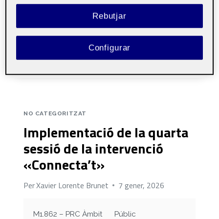
diversos espais de coordinació informal i
Rebutjar
formal amb la psicopedagoga del centre i el
professorat implicat,…
Configurar
SEGUIMENT
LLEGIR MÉS
I
COORDINACIÓ
DE
LA
INTERVENCIÓ
NO CATEGORITZAT
«CONNECTA’T»
Implementació de la quarta
sessió de la intervenció
«Connecta’t»
Per
Xavier Lorente Brunet
7 gener, 2026
M1.862 – PRC Àmbit
Públic