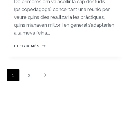
De primeres em va acollir la cap d’estudis
(psicopedagoga) concertant una reunió per
veure quins dies realitzaria les pràctiques,
quins m’anaven millor i en general s’adaptarien
a la meva feina….
2.REBUDA
LLEGIR MÉS
I
ACOLLIDA
EN
ELS
Navegació
Pàgina
1
2
PRIMERS
de
DIES
següent
DE
pàgines
PRÀCTIQUES