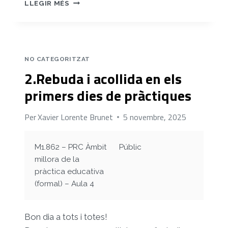
3.DETECCIÓ
LLEGIR MÉS
I
ANÀLISI
DE
NECESSITATS
A
NO CATEGORITZAT
L’ESCOLA
2.Rebuda i acollida en els
RUBIÓ
I
primers dies de pràctiques
ORS
(REUS)
Per
Xavier Lorente Brunet
5 novembre, 2025
M1.862 – PRC Àmbit
Públic
millora de la
pràctica educativa
(formal) – Aula 4
Bon dia a tots i totes!