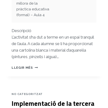
millora de la
pràctica educativa
(formal) – Aula 4
Descripció
L’activitat s’ha dut a terme en un espai tranquil
de l’aula. A cada alumne se li ha proporcionat
una cartolina blanca i material d’aquarel·la
(pintures, pinzells i aigua)….
IMPLEMENTACIÓ
LLEGIR MÉS
DE
LA
QUARTA
SESSIÓ
DE
NO CATEGORITZAT
LA
Implementació de la tercera
INTERVENCIÓ
«CONNECTA’T»