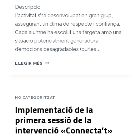
Descripció
L’activitat s’ha desenvolupat en gran grup,
assegurant un clima de respecte i confiança.
Cada alumne ha escollit una targeta amb una
situació potencialment generadora
d’emocions desagradables (burles,…
IMPLEMENTACIÓ
LLEGIR MÉS
DE
LA
SEGONA
SESSIÓ
DE
NO CATEGORITZAT
LA
Implementació de la
INTERVENCIÓ
«CONNECTA’T»
primera sessió de la
intervenció «Connecta’t»