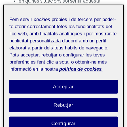
en quines situacions sol sentir aquesta
emoció,
com la nota al cos,
Fem servir
cookies
pròpies i de tercers per poder-
i què l’ajuda quan apareix.
te oferir correctament totes les funcionalitats del
lloc web, amb finalitats analítiques i per mostrar-te
La dinàmica es va desenvolupar en un ambient de
publicitat personalitzada d'acord amb un perfil
elaborat a partir dels teus hàbits de navegació.
respecte, amb escolta activa per part del grup i
Pots acceptar, rebutjar o configurar les teves
amb l’acompanyament del/la psicopedagog/a,
preferències fent clic a sota, o obtenir-ne més
que va facilitar la verbalització i va validar totes les
informació en la nostra
política de cookies.
emocions expressades.
Acceptar
Objectius
Afavorir la consciència emocional de l’alumnat
Rebutjar
mitjançant la identificació d’emocions
Enriquir el vocabulari emocional
Configurar