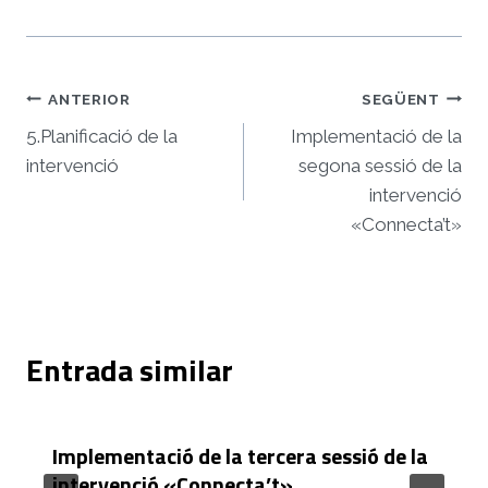
Navegació
ANTERIOR
SEGÜENT
d'entrades
5.Planificació de la
Implementació de la
intervenció
segona sessió de la
intervenció
«Connecta’t»
Entrada similar
Implementació de la tercera sessió de la
intervenció «Connecta’t»