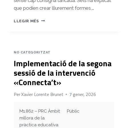
sense cap consigna tancada. Se’ls ha explicat
que podien crear lliurement formes,…
IMPLEMENTACIÓ
LLEGIR MÉS
DE
LA
TERCERA
SESSIÓ
DE
NO CATEGORITZAT
LA
Implementació de la segona
INTERVENCIÓ
«CONNECTA’T»
sessió de la intervenció
«Connecta’t»
Per
Xavier Lorente Brunet
7 gener, 2026
M1.862 – PRC Àmbit
Públic
millora de la
pràctica educativa