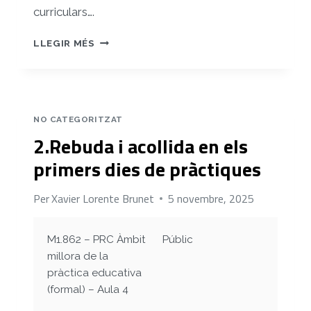
curriculars….
3.DETECCIÓ
LLEGIR MÉS
I
ANÀLISI
DE
NECESSITATS
A
NO CATEGORITZAT
L’ESCOLA
2.Rebuda i acollida en els
RUBIÓ
I
primers dies de pràctiques
ORS
(REUS)
Per
Xavier Lorente Brunet
5 novembre, 2025
M1.862 – PRC Àmbit
Públic
millora de la
pràctica educativa
(formal) – Aula 4