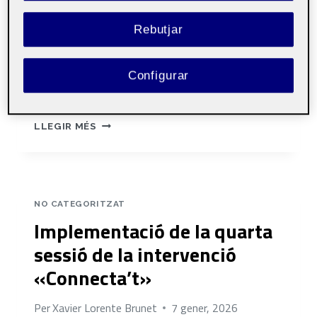
del procés de pràctiques
Rebutjar
Durant el període de pràctiques s’han realitzat
diversos espais de coordinació informal i
formal amb la psicopedagoga del centre i el
Configurar
professorat implicat,…
SEGUIMENT
LLEGIR MÉS
I
COORDINACIÓ
DE
LA
INTERVENCIÓ
NO CATEGORITZAT
«CONNECTA’T»
Implementació de la quarta
sessió de la intervenció
«Connecta’t»
Per
Xavier Lorente Brunet
7 gener, 2026