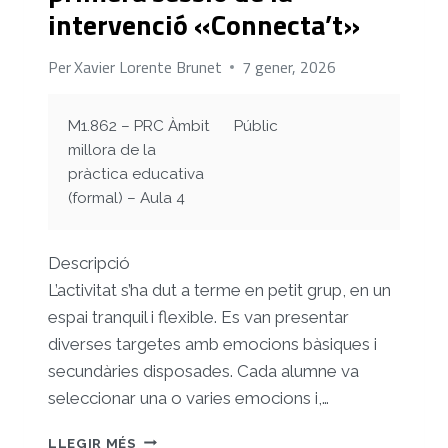
intervenció «Connecta’t»
Per
Xavier Lorente Brunet
7 gener, 2026
M1.862 – PRC Àmbit
Públic
millora de la
pràctica educativa
(formal) – Aula 4
Descripció
L’activitat s’ha dut a terme en petit grup, en un
espai tranquil i flexible. Es van presentar
diverses targetes amb emocions bàsiques i
secundàries disposades. Cada alumne va
seleccionar una o varies emocions i,…
IMPLEMENTACIÓ
LLEGIR MÉS