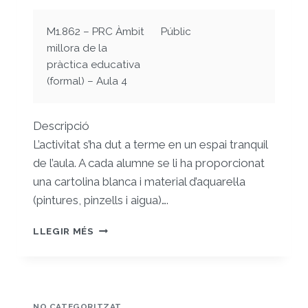
M1.862 – PRC Àmbit
Públic
millora de la
pràctica educativa
(formal) – Aula 4
Descripció
L’activitat s’ha dut a terme en un espai tranquil
de l’aula. A cada alumne se li ha proporcionat
una cartolina blanca i material d’aquarel·la
(pintures, pinzells i aigua)….
IMPLEMENTACIÓ
LLEGIR MÉS
DE
LA
QUARTA
SESSIÓ
DE
NO CATEGORITZAT