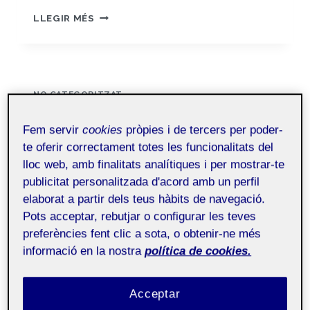
CONCLUSIÓ
LLEGIR MÉS
NO CATEGORITZAT
Seguiment i coordinació de
Fem servir
cookies
pròpies i de tercers per poder-
la intervenció «Connecta’t»
te oferir correctament totes les funcionalitats del
lloc web, amb finalitats analítiques i per mostrar-te
Per
Xavier Lorente Brunet
8 gener, 2026
publicitat personalitzada d'acord amb un perfil
elaborat a partir dels teus hàbits de navegació.
M1.862 – PRC Àmbit
Públic
Pots acceptar, rebutjar o configurar les teves
millora de la
preferències fent clic a sota, o obtenir-ne més
pràctica educativa
informació en la nostra
política de cookies.
(formal) – Aula 4
Acceptar
Coordinació amb l’equip directiu i seguiment