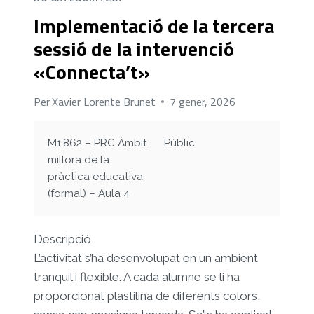
LA
Implementació de la tercera
INTERVENCIÓ
«CONNECTA’T»
sessió de la intervenció
«Connecta’t»
Per
Xavier Lorente Brunet
7 gener, 2026
M1.862 – PRC Àmbit
Públic
millora de la
pràctica educativa
(formal) – Aula 4
Descripció
L’activitat s’ha desenvolupat en un ambient
tranquil i flexible. A cada alumne se li ha
proporcionat plastilina de diferents colors,