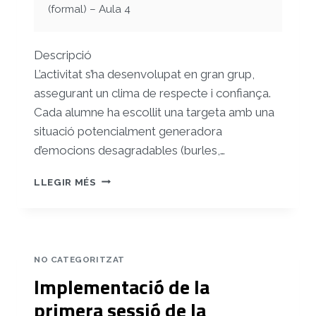
(formal) – Aula 4
Descripció
L’activitat s’ha desenvolupat en gran grup,
assegurant un clima de respecte i confiança.
Cada alumne ha escollit una targeta amb una
situació potencialment generadora
d’emocions desagradables (burles,…
IMPLEMENTACIÓ
LLEGIR MÉS
DE
LA
SEGONA
SESSIÓ
DE
NO CATEGORITZAT
LA
Implementació de la
INTERVENCIÓ
«CONNECTA’T»
primera sessió de la