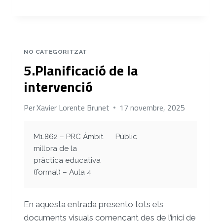
DE
LA
PRIMERA
SESSIÓ
DE
NO CATEGORITZAT
LA
5.Planificació de la
INTERVENCIÓ
«CONNECTA’T»
intervenció
Per
Xavier Lorente Brunet
17 novembre, 2025
M1.862 – PRC Àmbit
Públic
millora de la
pràctica educativa
(formal) – Aula 4
En aquesta entrada presento tots els
documents visuals començant des de l’inici de