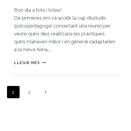
Bon dia a tots i totes!
De primeres em va acollir la cap d’estudis
(psicopedagoga) concertant una reunió per
veure quins dies realitzaria les pràctiques,
quins m’anaven millor i en general s’adaptarien
a la meva feina….
2.REBUDA
LLEGIR MÉS
I
ACOLLIDA
EN
ELS
Navegació
Pàgina
1
2
PRIMERS
de
DIES
següent
DE
pàgines
PRÀCTIQUES