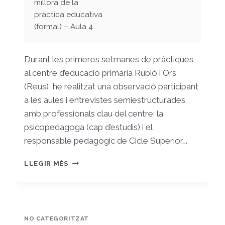
millora de la
pràctica educativa
(formal) – Aula 4
Durant les primeres setmanes de pràctiques
al centre d’educació primària Rubió i Ors
(Reus), he realitzat una observació participant
a les aules i entrevistes semiestructurades
amb professionals clau del centre: la
psicopedagoga (cap d’estudis) i el
responsable pedagògic de Cicle Superior….
4.PRESENTACIÓ
LLEGIR MÉS
DEL
PROBLEMA
I
MILLORA
NO CATEGORITZAT