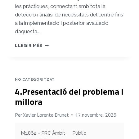
les pràctiques, connectant amb tota la
detecció i anàlisi de necessitats del centre fins
a la implementació i posterior avaluació
d’aquesta….
5.PLANIFICACIÓ
LLEGIR MÉS
DE
LA
INTERVENCIÓ
NO CATEGORITZAT
4.Presentació del problema i
millora
Per
Xavier Lorente Brunet
17 novembre, 2025
M1.862 – PRC Àmbit
Públic