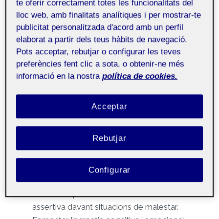
De manera individual, l’alumnat ha escrit una frase
te oferir correctament totes les funcionalitats del
que considerava que podria ajudar
lloc web, amb finalitats analítiques i per mostrar-te
publicitat personalitzada d'acord amb un perfil
emocionalment la persona que viu aquella
elaborat a partir dels teus hàbits de navegació.
situació. Posteriorment, s’ha fet una posada en
Pots acceptar, rebutjar o configurar les teves
comú en cercle, on s’han compartit les frases i s’ha
preferències fent clic a sota, o obtenir-ne més
reflexionat conjuntament sobre per què algunes
informació en la nostra
política de cookies.
paraules “curen” i d’altres poden fer mal.
Acceptar
El/la psicopedagog/a ha guiat la reflexió,
reforçant l’ús de llenguatge assertiu, empàtic i
respectuós.
Rebutjar
Objectius
Configurar
Desenvolupar la comunicació emocional
assertiva davant situacions de malestar.