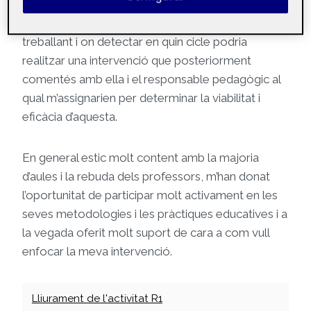
d’alumnat (ja sigui per edats, necessitats diverses…)
per valorar on em podria sentir més còmode
treballant i on detectar en quin cicle podria
realitzar una intervenció que posteriorment
comentés amb ella i el responsable pedagògic al
qual m’assignarien per determinar la viabilitat i
eficàcia d’aquesta.
En general estic molt content amb la majoria
d’aules i la rebuda dels professors, m’han donat
l’oportunitat de participar molt activament en les
seves metodologies i les pràctiques educatives i a
la vegada oferit molt suport de cara a com vull
enfocar la meva intervenció.
Lliurament de l'activitat R1