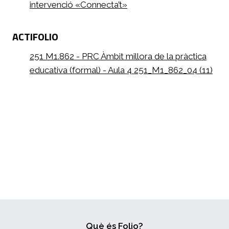
intervenció «Connecta’t»
ACTIFOLIO
251 M1.862 - PRC Àmbit millora de la pràctica
educativa (formal) - Aula 4 251_M1_862_04 (11)
Què és Folio?