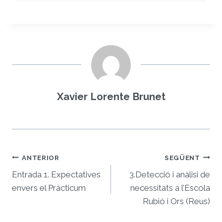
Xavier Lorente Brunet
Navegació
ANTERIOR
SEGÜENT
d'entrades
Entrada 1. Expectatives
3.Detecció i anàlisi de
envers el Pràcticum
necessitats a l’Escola
Rubió i Ors (Reus)