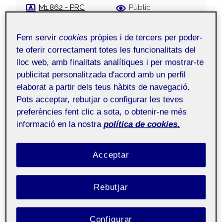
M1.862 - PRC
Públic
Àmbit millora de la
pràctica educativa
Fem servir
cookies
pròpies i de tercers per poder-
(formal) - Aula 4
te oferir correctament totes les funcionalitats del
lloc web, amb finalitats analítiques i per mostrar-te
publicitat personalitzada d'acord amb un perfil
Bon dia a tots i totes!
elaborat a partir dels teus hàbits de navegació.
Pots acceptar, rebutjar o configurar les teves
De primeres em va acollir la cap d’estudis
preferències fent clic a sota, o obtenir-ne més
(psicopedagoga) concertant una reunió per veure
informació en la nostra
política de cookies.
quins dies realitzaria les pràctiques, quins m’anaven
millor i en general s’adaptarien a la meva feina. Tot
Acceptar
seguit, la meva tutora del centre em va
proporcionar per correu una guia per la primera
setmana de pràctiques tenir l’oportunitat de
Rebutjar
passar per la majoria de cicles del centre (inicial,
mitjà i superior) per estar amb diferents tipus
Configurar