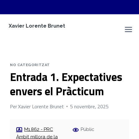
Vés
Xavier Lorente Brunet
al
Espai Personal
contingut
NO CATEGORITZAT
Entrada 1. Expectatives
envers el Pràcticum
Per
Xavier Lorente Brunet
5 novembre, 2025
M1.862 - PRC
Públic
Àmbit millora de la