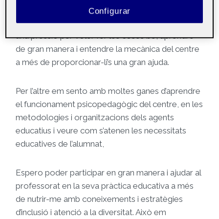
pràcticament considero que no tinc gaire
Configurar
experiència quant al sector de l’educació i sento
una pressió per voler fer les coses bé, aprendre
de gran manera i entendre la mecànica del centre
a més de proporcionar-li’s una gran ajuda.
Per l’altre em sento amb moltes ganes d’aprendre
el funcionament psicopedagògic del centre, en les
metodologies i organitzacions dels agents
educatius i veure com s’atenen les necessitats
educatives de l’alumnat,
Espero poder participar en gran manera i ajudar al
professorat en la seva pràctica educativa a més
de nutrir-me amb coneixements i estratègies
d’inclusió i atenció a la diversitat. Això em