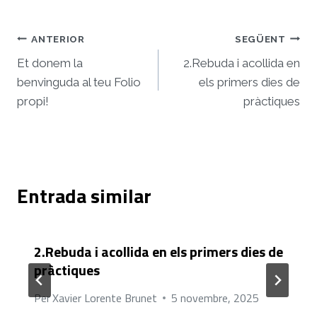
Navegació
ANTERIOR
SEGÜENT
d'entrades
Et donem la
2.Rebuda i acollida en
benvinguda al teu Folio
els primers dies de
propi!
pràctiques
Entrada similar
2.Rebuda i acollida en els primers dies de
pràctiques
Per
Xavier Lorente Brunet
5 novembre, 2025