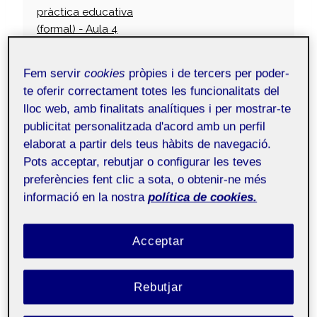
pràctica educativa
(formal) - Aula 4
Fem servir
cookies
pròpies i de tercers per poder-
Bones, em dic Xavier Lorente, tinc 25 anys i visc a
te oferir correctament totes les funcionalitats del
Tarragona. Tot i que per càrrega laboral no he
lloc web, amb finalitats analítiques i per mostrar-te
pogut realitzar les entrades previstes abans de
publicitat personalitzada d'acord amb un perfil
començar les pràctiques curriculars, igualment en
elaborat a partir dels teus hàbits de navegació.
faré referència a com em sentia i les expectatives
Pots acceptar, rebutjar o configurar les teves
que tenia en aquell moment exacte.
preferències fent clic a sota, o obtenir-ne més
informació en la nostra
política de cookies.
El dia 29 d’octubre començo una nova etapa com
a estudiant de pràctiques a l’escola Rubió i Ors de
Acceptar
Reus (Baix Camp), que fa gairebé una dècada vaig
conèixer per un voluntariat que vaig realitzar.
Rebutjar
Per un costat, sento certa por, ja que